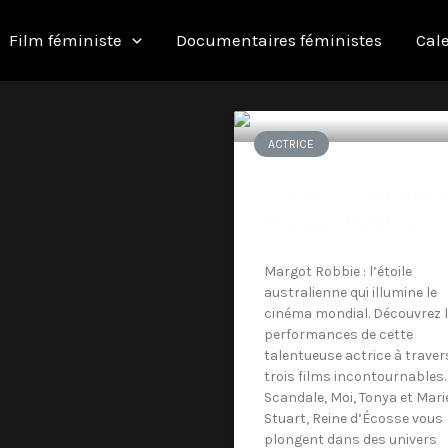
Film féministe
Documentaires féministes
Cale
ACTRICE
3 films à voir ave
Margot Robbie
Margot Robbie : l’étoile
australienne qui illumine le
cinéma mondial. Découvrez 
performances de cette
talentueuse actrice à traver
trois films incontournables.
Scandale, Moi, Tonya et Mari
Stuart, Reine d’Écosse vous
plongent dans des univers