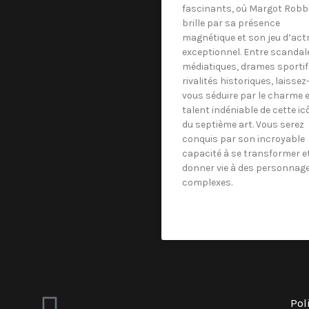
fascinants, où Margot Robb
brille par sa présence
magnétique et son jeu d’act
exceptionnel. Entre scandal
médiatiques, drames sportif
rivalités historiques, laissez
vous séduire par le charme e
talent indéniable de cette ic
du septième art. Vous serez
conquis par son incroyable
capacité à se transformer e
donner vie à des personnag
complexes.
EN SAVOIRS PLUS »
I
Pol