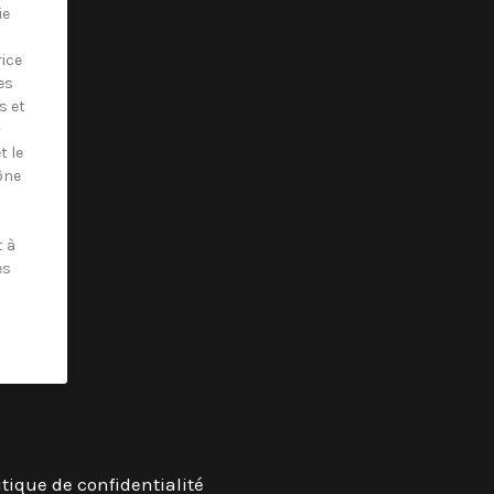
ie
rice
es
s et
-
t le
ône
t à
es
itique de confidentialité