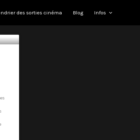
ndrier des sorties cinéma
Blog
Infos
c
les
s
e