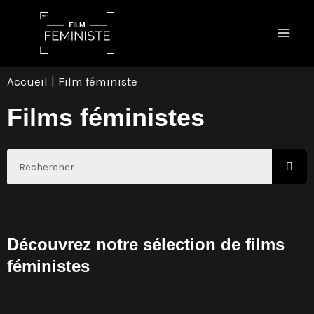
Aller
Mai
au
Men
contenu
Accueil
Film féministe
Films féministes
S
e
a
r
c
h
Découvrez notre sélection de films
féministes