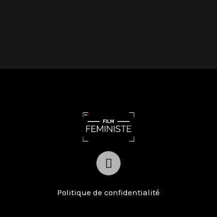
I
n
s
t
Politique de confidentialité
a