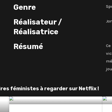
Genre
Sp
Réalisateur /
Jo
Réalisatrice
Résumé
Ce
vic
méd
jou
s féministes à regarder sur Netflix !