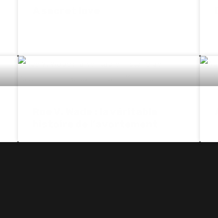
A secret love
Roe V. Wade : la véritable
histoire de l’avortement