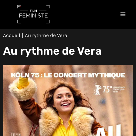
Aller
Navigation
Mai
au
des
Men
contenu
articles
Accueil
Au rythme de Vera
Au rythme de Vera