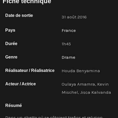
Fiche technique
Date de sortie
31 août 2016
France
Pays
1h45
Durée
Drame
Genre
Houda Benyamina
Réalisateur / Réalisatrice
Oulaya Amamra, Kevin
Acteur / Actrice
Mischel, Jisca Kalvanda
Résumé
Dans un ghetto où se côtoient trafics et religion,