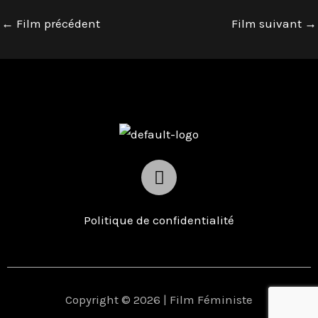
←
Film précédent
Film suivant
→
I
n
s
t
Politique de confidentialité
a
g
r
a
Copyright © 2026 | Film Féministe
m