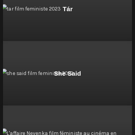
Tár
She Said