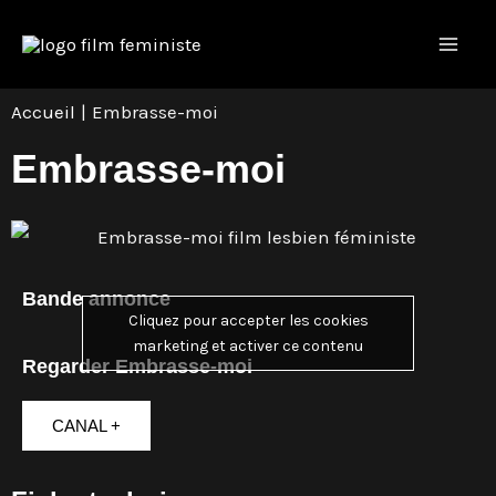
Aller
Navigation
Mai
au
des
Men
contenu
articles
Accueil
Embrasse-moi
Embrasse-moi
Bande annonce
Cliquez pour accepter les cookies
marketing et activer ce contenu
Regarder Embrasse-moi
CANAL +