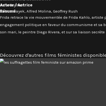
Julie Taymor
Acteur / Actrice
Salma Hayek, Alfred Molina, Geoffrey Rush
Résumé
Frida retrace la vie mouvementée de Frida Kahlo, artiste 
engagement politique en faveur du communisme et sa bise
son mari, le peintre Diego Rivera, et sur sa liaison secrète
Découvrez d'autres films féministes disponibl