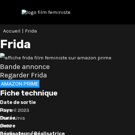
Aller
Navigation
au
des
contenu
articles
Accueil
Frida
Frida
Bande annonce
Regarder Frida
AMAZON PRIME
Fiche technique
Date de sortie
16 avril 2023
Pays
Etats-Unis
Durée
2h00
Genre
Drame
,
Romance
Réalisateur / Réalisatrice